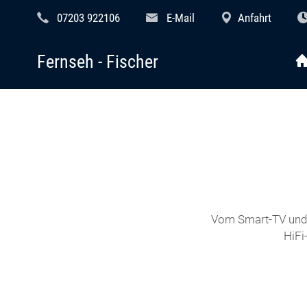
07203 922106
E-Mail
Anfahrt
Fernseh - Fischer
Vom Smart-TV und 
HiFi