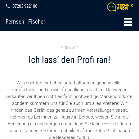
07203 922106
Fernseh - Fischer
SERVICE
Ich lass‘ den Profi ran!
Wir möchten Ihr Leben unterhaltsamer, genussvoller,
komfortabler und umweltfreundlicher machen. Deswegen
verkaufen wir Ihnen nicht einfach hochwertige Markenprodukte,
sondern kümmern uns für Sie auch um alles Weitere: Wir
finden das Gerät, das genau zu Ihren Vorstellungen passt,
nehmen es bei Ihnen zu Hause in Betrieb, weisen Sie in die
Bedienung ein und sorgen dafür, dass Sie lange Freude daran
haben. Lassen Sie Ihren Technik-Profi ran! Schließlich haben
Sie Besseres zu tun.