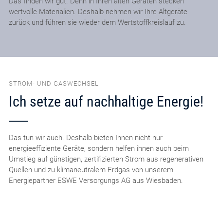
Das finden wir gut. Denn in Ihren alten Geräten stecken
wertvolle Materialien. Deshalb nehmen wir Ihre Altgeräte
zurück und führen sie wieder dem Wertstoffkreislauf zu.
STROM- UND GASWECHSEL
Ich setze auf nachhaltige Energie!
Das tun wir auch. Deshalb bieten Ihnen nicht nur
energieeffiziente Geräte, sondern helfen ihnen auch beim
Umstieg auf günstigen, zertifizierten Strom aus regenerativen
Quellen und zu klimaneutralem Erdgas von unserem
Energiepartner ESWE Versorgungs AG aus Wiesbaden.