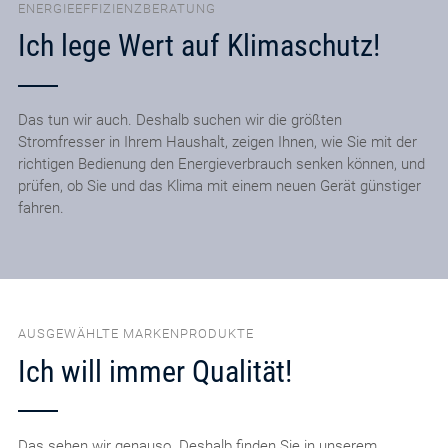
ENERGIEEFFIZIENZBERATUNG
Ich lege Wert auf Klimaschutz!
Das tun wir auch. Deshalb suchen wir die größten
Stromfresser in Ihrem Haushalt, zeigen Ihnen, wie Sie mit der
richtigen Bedienung den Energieverbrauch senken können, und
prüfen, ob Sie und das Klima mit einem neuen Gerät günstiger
fahren.
AUSGEWÄHLTE MARKENPRODUKTE
Ich will immer Qualität!
Das sehen wir genauso. Deshalb finden Sie in unserem